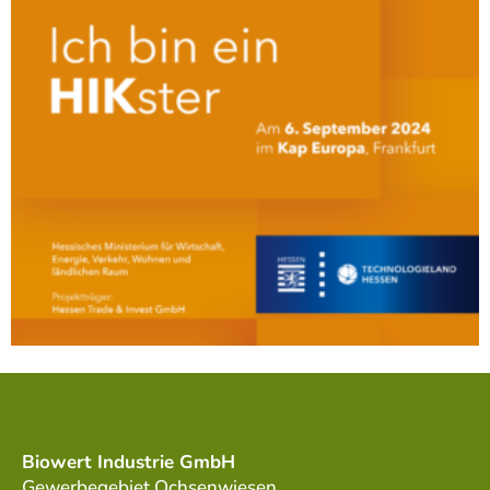
Biowert Industrie GmbH
Gewerbegebiet Ochsenwiesen